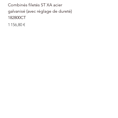
Combinés filetés ST XA acier
galvanisé (avec réglage de dureté)
182800CT
Prix
1 156,80 €
Combinés filetés ST X acier
galvanisé (avec suspensions non
réglables) 132800CT