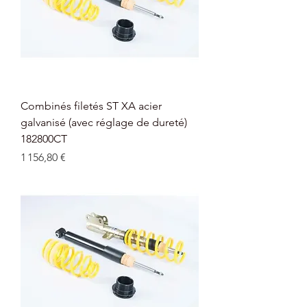
Combinés filetés ST XA acier
galvanisé (avec réglage de dureté)
182800CT
Prix
1 156,80 €