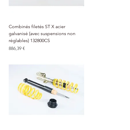
Combinés filetés ST X acier
galvanisé (avec suspensions non
réglables) 132800CS
Prix
886,39 €