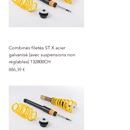
Combinés filetés ST X acier
galvanisé (avec suspensions non
réglables) 132800CH
Prix
886,39 €