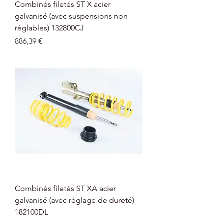
Combinés filetés ST X acier
galvanisé (avec suspensions non
réglables) 132800CJ
Prix
886,39 €
Combinés filetés ST XA acier
galvanisé (avec réglage de dureté)
182100DL