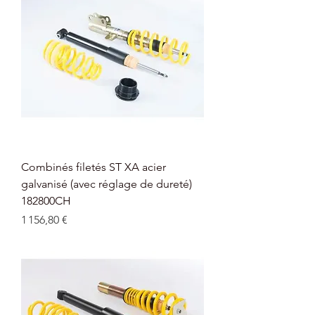
Combinés filetés ST XA acier
galvanisé (avec réglage de dureté)
182800CH
Prix
1 156,80 €