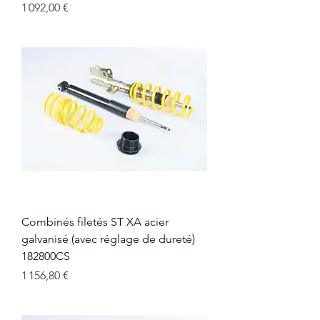
Prix
1 092,00 €
Combinés filetés ST XA acier
galvanisé (avec réglage de dureté)
182800CS
Prix
1 156,80 €