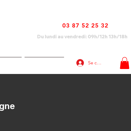
03 87 52 25 32
Du lundi au vendredi: 09h/12h 13h/18h
Se connecter
lisations
Nous contacter
igne