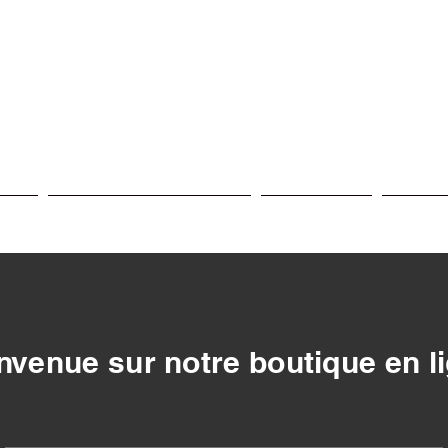
ices
Reprogrammation moteur
Nos centres
Nos réa
nvenue sur notre boutique en l