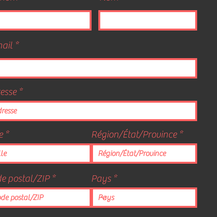
ail
esse
e
Région/État/Province
e postal/ZIP
Pays