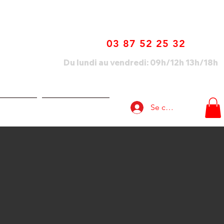
03 87 52 25 32
Du lundi au vendredi: 09h/12h 13h/18h
Se connecter
lisations
Nous contacter