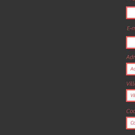
E-m
Adr
Vill
Cod