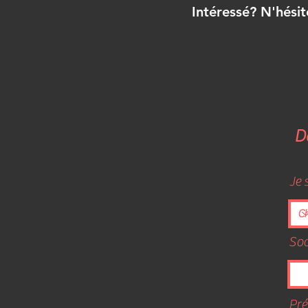
Intéressé? N'hésit
D
Je 
Soc
Pr