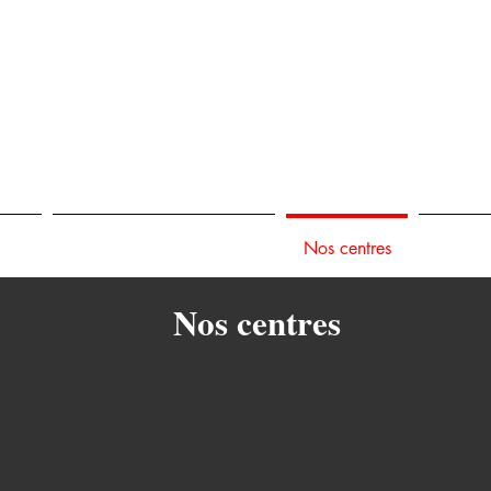
ices
Reprogrammation moteur
Nos centres
Nos réa
Nos centres