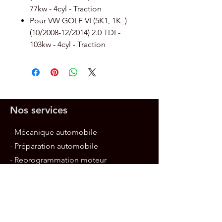
77kw - 4cyl - Traction
Pour VW GOLF VI (5K1, 1K_)
(10/2008-12/2014) 2.0 TDI -
103kw - 4cyl - Traction
Nos services
- Mécanique automobile
- Préparation automobile
- Reprogrammation moteur
- Diagnostic de panne
- Vente pièces et accessoires
performance