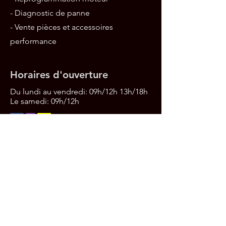
- Diagnostic de panne
- Vente pièces et accessoires
performance
Horaires d'ouverture
Du lundi au vendredi: 09h/12h 13h/18h
Le samedi:
09h/12h
Nous contacter
ZONE ECOPOLE , ROUTE DE
SARRELOUIS
57320 BOUZONVILLE
Tel:
03 87 52 25 32
receptionfkrperformance@group
e-fkr.com