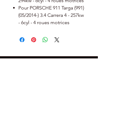
294kw - 6cyl - 4 roues motrices
Pour PORSCHE 911 Targa (991)
(05/2014-) 3.4 Carrera 4 - 257kw
- 6cyl - 4 roues motrices
Nos services
- Mécanique automobile
- Préparation automobile
- Reprogrammation moteur
- Diagnostic de panne
- Vente pièces et accessoires
performance