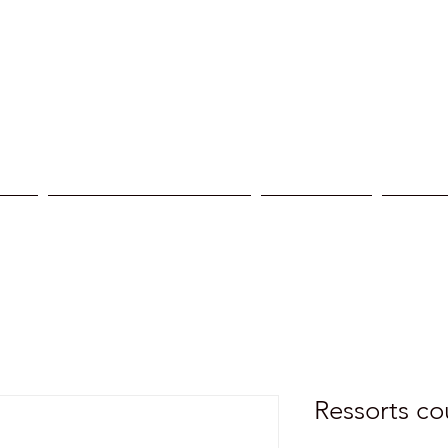
ices
Reprogrammation moteur
Nos centres
Nos réa
Ressorts co