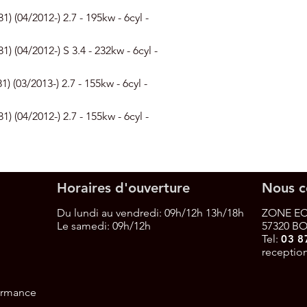
(04/2012-) 2.7 - 195kw - 6cyl -
(04/2012-) S 3.4 - 232kw - 6cyl -
03/2013-) 2.7 - 155kw - 6cyl -
(04/2012-) 2.7 - 155kw - 6cyl -
Horaires d'ouverture
Nous c
Du lundi au vendredi: 09h/12h 13h/18h
ZONE EC
Le samedi:
09h/12h
57320 B
Tel:
03 8
receptio
formance