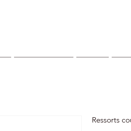
ices
Reprogrammation moteur
Nos centres
Nos réa
Ressorts co