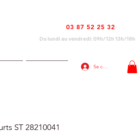
03 87 52 25 32
Du lundi au vendredi: 09h/12h 13h/18h
Se connecter
lisations
Nous contacter
urts ST 28210041