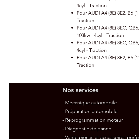
4cyl - Traction
Pour AUDI A4 (8E) 8E2, B6 (11
Traction
Pour AUDI A4 (8E) 8EC, QB6, 
103kw - 4cyl - Traction
Pour AUDI A4 (8E) 8EC, QB6, 
4cyl - Traction
Pour AUDI A4 (8E) 8E2, B6 (11
Traction
Nos services
- Mécanique automobile
- Préparation automobile
- Reprogrammation moteur
- Diagnostic de panne
- Vente pièces et accessoires per