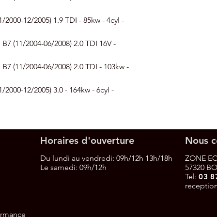
/2000-12/2005) 1.9 TDI - 85kw - 4cyl -
B7 (11/2004-06/2008) 2.0 TDI 16V -
B7 (11/2004-06/2008) 2.0 TDI - 103kw -
/2000-12/2005) 3.0 - 164kw - 6cyl -
Horaires d'ouverture
Nous c
Du lundi au vendredi: 09h/12h 13h/18h
ZONE EC
Le samedi:
09h/12h
57320 B
Tel:
03 8
receptio
formance