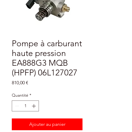
Pompe à carburant
haute pression
EA888G3 MQB
(HPFP) 06L127027
Prix
810,00 €
Quantité
*
Ajouter au panier