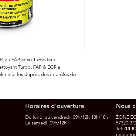
R, au FAP et au Turbo leur
ettoyant Turbo, FAP & EGR a
liminer les dépôts des imbrûlés de
Horaires d'ouverture
Nous c
Du lundi au vendredi: 09h/12h 13h/18h
ZONE EC
Le samedi:
09h/12h
57320 B
Tel:
03 8
receptio