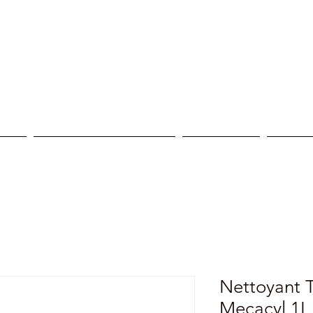
ices
Reprogrammation moteur
Nos centres
Nos réa
Nettoyant 
Mecacyl 1L