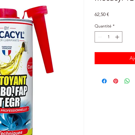
Prix
62,50 €
Quantité
*
Aj