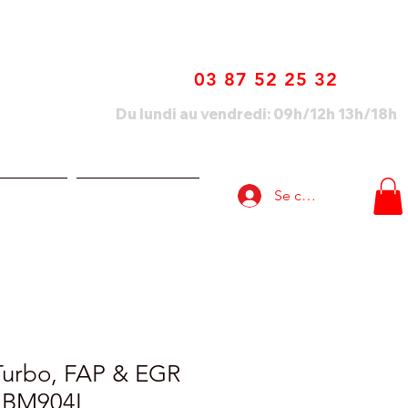
03 87 52 25 32
Du lundi au vendredi: 09h/12h 13h/18h
Se connecter
lisations
Nous contacter
Turbo, FAP & EGR
 BM904I