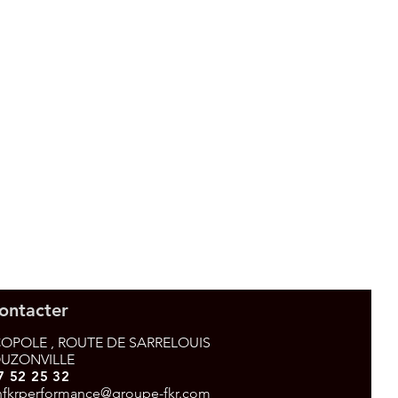
ontacter
OPOLE , ROUTE DE SARRELOUIS
OUZONVILLE
7 52 25 32
nfkrperformance@groupe-fkr.com