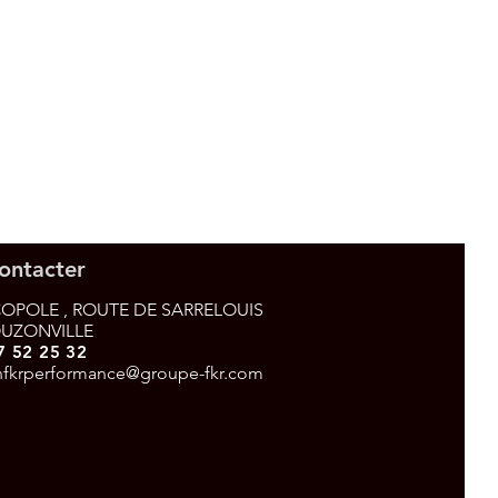
ontacter
OPOLE , ROUTE DE SARRELOUIS
OUZONVILLE
7 52 25 32
nfkrperformance@groupe-fkr.com