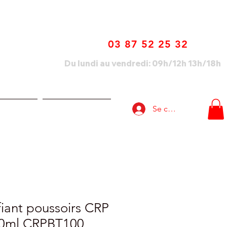
03 87 52 25 32
Du lundi au vendredi: 09h/12h 13h/18h
Se connecter
lisations
Nous contacter
fiant poussoirs CRP
00ml CRPBT100