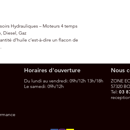
ssoirs Hydrauliques – Moteurs 4 temps
, Diesel, Gaz
ntité d’huile c’est-à-dire un flacon de
.
Horaires d'ouverture
Nous c
Du lundi au vendredi: 09h/12h 13h/18h
ZONE EC
Le samedi:
09h/12h
57320 B
Tel:
03 8
receptio
formance