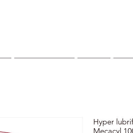
ices
Reprogrammation moteur
Nos centres
Nos réa
Hyper lubri
Mecacyl 1