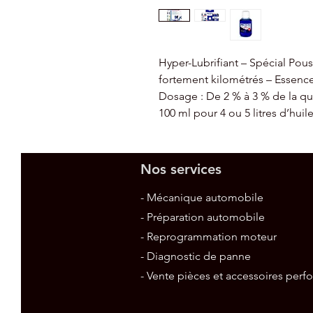
Hyper-Lubrifiant – Spécial Pou
fortement kilométrés – Essence
Dosage : De 2 % à 3 % de la qua
100 ml pour 4 ou 5 litres d’huile
Nos services
- Mécanique automobile
- Préparation automobile
- Reprogrammation moteur
- Diagnostic de panne
- Vente pièces et accessoires per