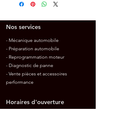
Nos services
- Mécanique automobile
- Préparation automobile
- Reprogrammation moteur
- Diagnostic de panne
- Vente pièces et accessoires
performance
Horaires d'ouverture
Du lundi au vendredi: 09h/12h 13h/18h
Le samedi:
09h/12h