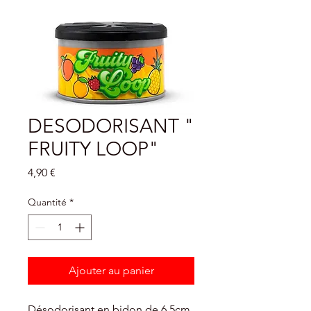
DESODORISANT "
FRUITY LOOP"
Prix
4,90 €
Quantité
*
Ajouter au panier
Désodorisant en bidon de 6,5cm