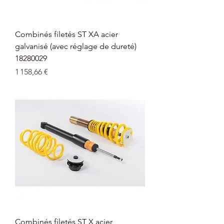
Combinés filetés ST XA acier
galvanisé (avec réglage de dureté)
18280029
Prix
1 158,66 €
Combinés filetés ST X acier