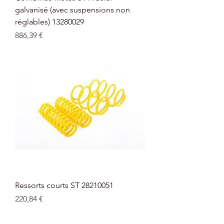
galvanisé (avec suspensions non
réglables) 13280029
Prix
886,39 €
Ressorts courts ST 28210051
Prix
220,84 €