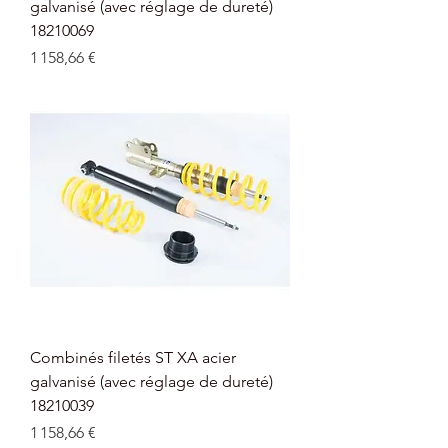
galvanisé (avec réglage de dureté)
18210069
Prix
1 158,66 €
Combinés filetés ST XA acier
galvanisé (avec réglage de dureté)
18210039
Prix
1 158,66 €