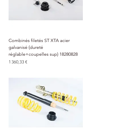
Combinés filetés ST XTA acier
galvanisé (dureté
réglable+coupelles sup) 18280828
Prix
1 360,33 €