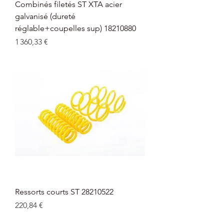
Combinés filetés ST XTA acier
galvanisé (dureté
réglable+coupelles sup) 18210880
Prix
1 360,33 €
Ressorts courts ST 28210522
Prix
220,84 €