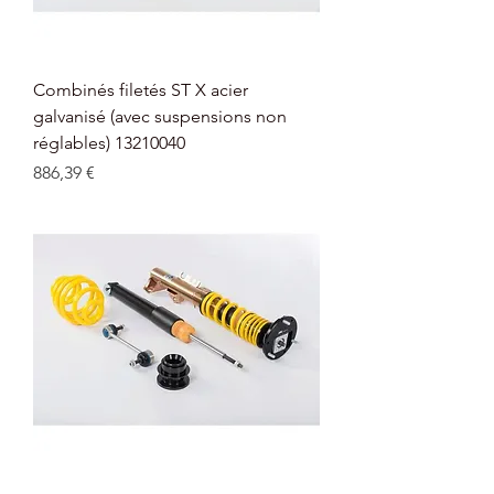
Combinés filetés ST X acier
galvanisé (avec suspensions non
réglables) 13210040
Prix
886,39 €