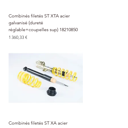
Combinés filetés ST XTA acier
galvanisé (dureté
réglable+coupelles sup) 18210850
Prix
1 360,33 €
Combinés filetés ST XA acier