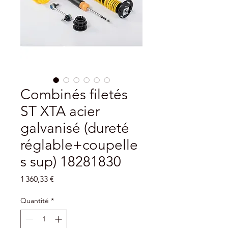
Combinés filetés
ST XTA acier
galvanisé (dureté
réglable+coupelle
s sup) 18281830
Prix
1 360,33 €
Quantité
*