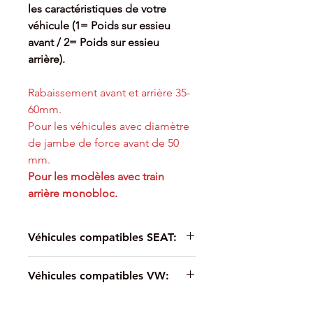
les caractéristiques de votre
véhicule (1= Poids sur essieu
avant / 2= Poids sur essieu
arrière).
Rabaissement avant et arrière 35-
60mm.
Pour les véhicules avec diamètre
de jambe de force avant de 50
mm.
Pour les modèles avec train
arrière monobloc.
Véhicules compatibles SEAT:
Pour SEAT LEON (KL1) (11/2019-)
Véhicules compatibles VW:
2.0 TDI - 85kw - 4cyl - Traction
Pour SEAT LEON (KL1) (11/2019-)
Pour VW GOLF VIII (CD1)
2.0 TDI - 110kw - 4cyl - Traction