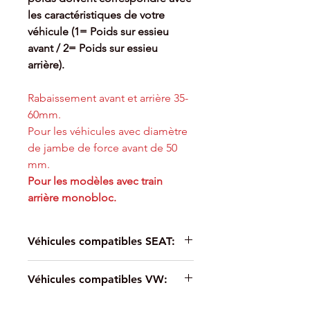
les caractéristiques de votre
véhicule (1= Poids sur essieu
avant / 2= Poids sur essieu
arrière).
Rabaissement avant et arrière 35-
60mm.
Pour les véhicules avec diamètre
de jambe de force avant de 50
mm.
Pour les modèles avec train
arrière monobloc.
Véhicules compatibles SEAT:
Pour SEAT LEON (KL1) (11/2019-)
Véhicules compatibles VW:
2.0 TDI - 85kw - 4cyl - Traction
Pour SEAT LEON (KL1) (11/2019-)
Pour VW GOLF VIII (CD1)