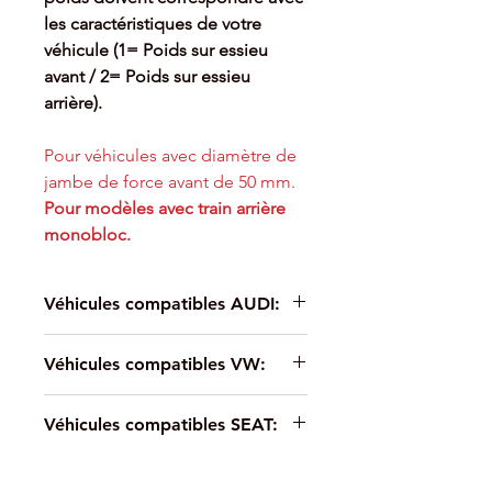
les caractéristiques de votre
véhicule (1= Poids sur essieu
avant / 2= Poids sur essieu
arrière).
Pour véhicules avec diamètre de
jambe de force avant de 50 mm.
Pour modèles avec train arrière
monobloc.
Véhicules compatibles AUDI:
Pour AUDI A3 Berline (8V) 8VS,
Véhicules compatibles VW:
8VM (05/2013-) 1.2 TFSI - 77kw -
4cyl - Traction
Pour VW GOLF VII (5G1, BQ1,
Pour AUDI A3 Berline (8V) 8VS,
Véhicules compatibles SEAT:
BE1, BE2, AU) (08/2012-) 1.5 TSI -
8VM (05/2013-) 2.0 TFSI - 137kw -
96kw - 4cyl - Traction
4cyl - Traction
Pour SEAT LEON (5F1) (09/2012-)
Pour VW GOLF VII (5G1, BQ1,
Pour AUDI A3 (8V) 8V1, 8VK
1.6 TDI - 85kw - 4cyl - Traction