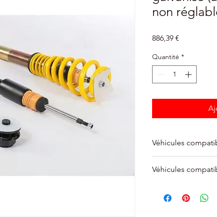
non réglab
Prix
886,39 €
Quantité
*
Aj
Véhicules compati
Pour VW GOLF VIII
Véhicules compati
4cyl - Traction
Pour VW GOLF VIII
Pour AUDI A3 Spor
4cyl - Traction
110kw - 4cyl - Trac
Pour VW GOLF VIII
Pour AUDI A3 Spor
4cyl - Traction