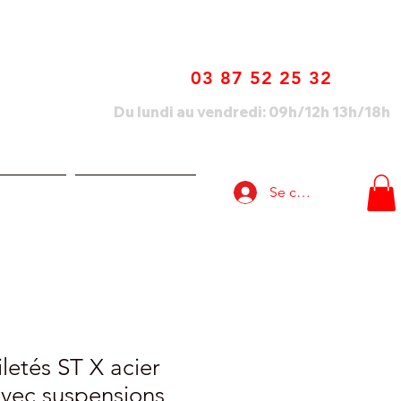
03 87 52 25 32
Du lundi au vendredi: 09h/12h 13h/18h
Se connecter
lisations
Nous contacter
letés ST X acier
avec suspensions