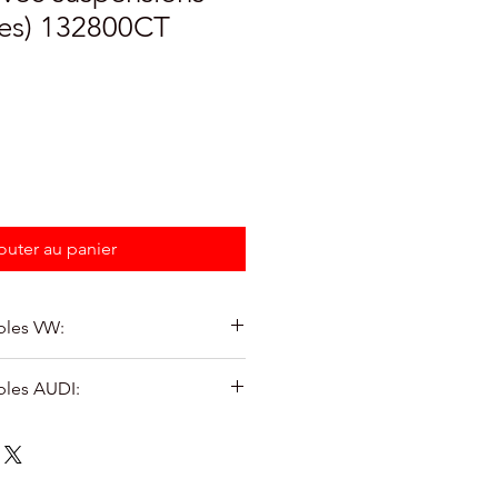
les) 132800CT
outer au panier
bles VW:
 (CD1) (07/2019-) 2.0 TDI - 85kw -
bles AUDI:
 (CD1) (07/2019-) 2.0 TDI - 110kw -
tback (GY) 8YA (11/2019-) 35 TDI -
tion
 (CD1) (07/2019-) 2.0 GTI - 180kw -
tback (GY) 8YA (11/2019-) 30 TDI -