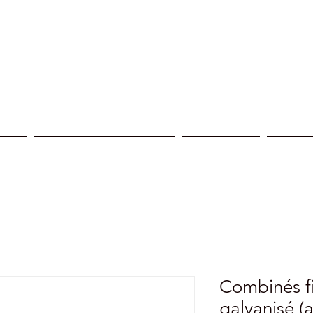
ices
Reprogrammation moteur
Nos centres
Nos réa
Combinés fi
galvanisé (