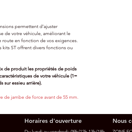
85kw - 4cyl - Tract
Pour VW GOLF VIII
Clubsport - 221kw 
nsions permettent d’ajuster
e de votre véhicule, améliorant le
e route en fonction de vos exigences.
 kits ST offrent divers fonctions ou
x de produit les propriétés de poids
aractéristiques de votre véhicule (1=
s sur essieu arrière).
tre de jambe de force avant de 55 mm.
Horaires d'ouverture
Nous c
Du lundi au vendredi: 09h/12h 13h/18h
ZONE EC